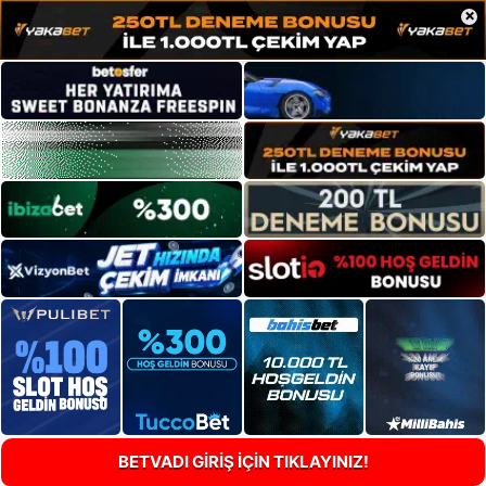
×
BETVADI GİRİŞ İÇİN TIKLAYINIZ!