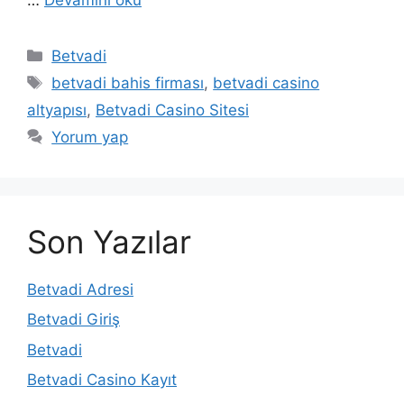
Kategoriler
Betvadi
Etiketler
betvadi bahis firması
,
betvadi casino
altyapısı
,
Betvadi Casino Sitesi
Yorum yap
Son Yazılar
Betvadi Adresi
Betvadi Giriş
Betvadi
Betvadi Casino Kayıt