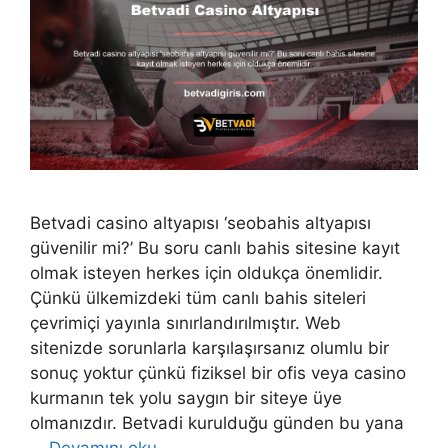
Betvadi casino altyapısı ‘seobahis altyapısı
güvenilir mi?’ Bu soru canlı bahis sitesine kayıt
olmak isteyen herkes için oldukça önemlidir.
Çünkü ülkemizdeki tüm canlı bahis siteleri
çevrimiçi yayınla sınırlandırılmıştır. Web
sitenizde sorunlarla karşılaşırsanız olumlu bir
sonuç yoktur çünkü fiziksel bir ofis veya casino
kurmanın tek yolu saygın bir siteye üye
olmanızdır. Betvadi kurulduğu günden bu yana
…
Devamını oku