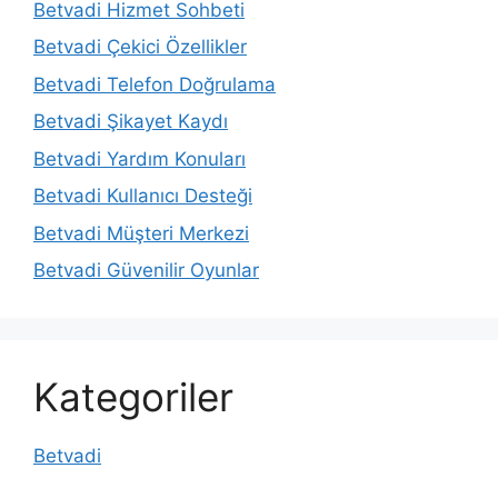
Betvadi Hizmet Sohbeti
Betvadi Çekici Özellikler
Betvadi Telefon Doğrulama
Betvadi Şikayet Kaydı
Betvadi Yardım Konuları
Betvadi Kullanıcı Desteği
Betvadi Müşteri Merkezi
Betvadi Güvenilir Oyunlar
Kategoriler
Betvadi