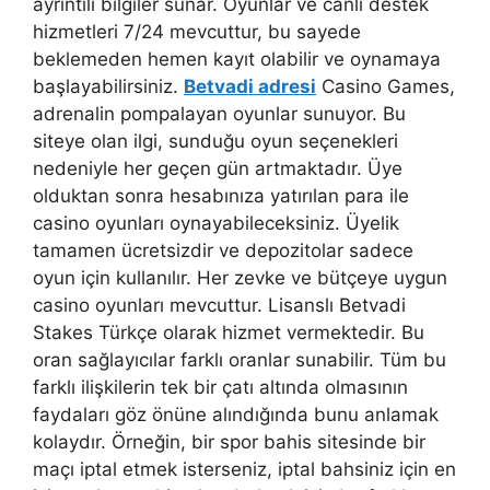
ayrıntılı bilgiler sunar. Oyunlar ve canlı destek
hizmetleri 7/24 mevcuttur, bu sayede
beklemeden hemen kayıt olabilir ve oynamaya
başlayabilirsiniz.
Betvadi adresi
Casino Games,
adrenalin pompalayan oyunlar sunuyor. Bu
siteye olan ilgi, sunduğu oyun seçenekleri
nedeniyle her geçen gün artmaktadır. Üye
olduktan sonra hesabınıza yatırılan para ile
casino oyunları oynayabileceksiniz. Üyelik
tamamen ücretsizdir ve depozitolar sadece
oyun için kullanılır. Her zevke ve bütçeye uygun
casino oyunları mevcuttur. Lisanslı Betvadi
Stakes Türkçe olarak hizmet vermektedir. Bu
oran sağlayıcılar farklı oranlar sunabilir. Tüm bu
farklı ilişkilerin tek bir çatı altında olmasının
faydaları göz önüne alındığında bunu anlamak
kolaydır. Örneğin, bir spor bahis sitesinde bir
maçı iptal etmek isterseniz, iptal bahsiniz için en