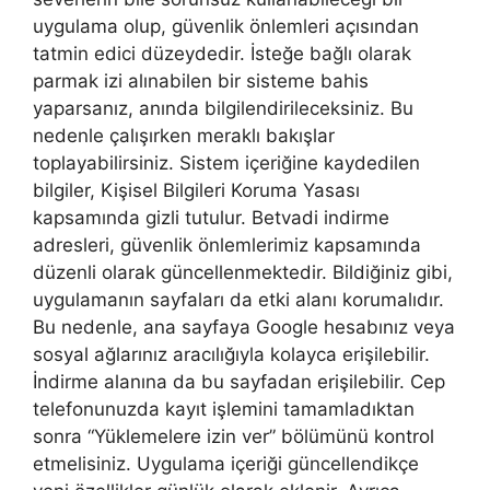
uygulama olup, güvenlik önlemleri açısından
tatmin edici düzeydedir. İsteğe bağlı olarak
parmak izi alınabilen bir sisteme bahis
yaparsanız, anında bilgilendirileceksiniz. Bu
nedenle çalışırken meraklı bakışlar
toplayabilirsiniz. Sistem içeriğine kaydedilen
bilgiler, Kişisel Bilgileri Koruma Yasası
kapsamında gizli tutulur. Betvadi indirme
adresleri, güvenlik önlemlerimiz kapsamında
düzenli olarak güncellenmektedir. Bildiğiniz gibi,
uygulamanın sayfaları da etki alanı korumalıdır.
Bu nedenle, ana sayfaya Google hesabınız veya
sosyal ağlarınız aracılığıyla kolayca erişilebilir.
İndirme alanına da bu sayfadan erişilebilir. Cep
telefonunuzda kayıt işlemini tamamladıktan
sonra “Yüklemelere izin ver” bölümünü kontrol
etmelisiniz. Uygulama içeriği güncellendikçe