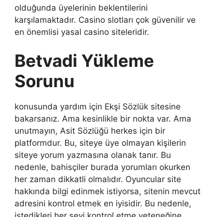
olduğunda üyelerinin beklentilerini
karşılamaktadır. Casino slotları çok güvenilir ve
en önemlisi yasal casino siteleridir.
Betvadi Yükleme
Sorunu
konusunda yardım için Ekşi Sözlük sitesine
bakarsanız. Ama kesinlikle bir nokta var. Ama
unutmayın, Asit Sözlüğü herkes için bir
platformdur. Bu, siteye üye olmayan kişilerin
siteye yorum yazmasına olanak tanır. Bu
nedenle, bahisçiler burada yorumları okurken
her zaman dikkatli olmalıdır. Oyuncular site
hakkında bilgi edinmek istiyorsa, sitenin mevcut
adresini kontrol etmek en iyisidir. Bu nedenle,
istedikleri her şeyi kontrol etme yeteneğine