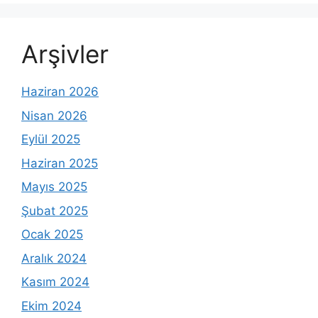
Arşivler
Haziran 2026
Nisan 2026
Eylül 2025
Haziran 2025
Mayıs 2025
Şubat 2025
Ocak 2025
Aralık 2024
Kasım 2024
Ekim 2024