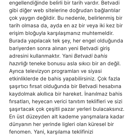
engellendiğinde belirli bir tarih vardır. Betvadi
gibi diğer web sitelerine doğrudan bağlantılar
çok yaygın değildir. Bu nedenle, belirlenmiş bir
tarih olmasa da, ayda en az bir veya iki kez bir
erişim bloğuyla karşılaşmanız muhtemeldir.
Burada yapılacak tek şey, her engel olduğunda
bariyerden sonra alınan yeni Betvadi giriş
adresini kullanmaktır. Yani
Betvadi bahis
hazırlığı
teneke bonusu asla sıkıcı bir an değil.
Ayrıca televizyon programları ve siyasi
etkinliklerde de bahis yapabilirsiniz. Çok fazla
şaşırtıcı fırsat olduğunda bir Betvadi hesabına
kaydolmak akıllıca bir hareket. İnanılmaz bahis
fırsatları, heyecan verici tanıtım teklifleri ve sizi
şaşırtacak çok çeşitli pazar yerleri bulacaksınız.
En üst düzeyden alt kademe yarışmalara kadar
dünyanın her yerinde ligleri olan küresel bir
fenomen. Yani, karşılama teklifinizi