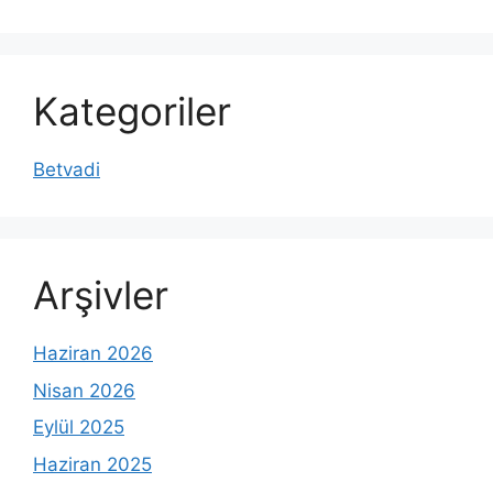
Kategoriler
Betvadi
Arşivler
Haziran 2026
Nisan 2026
Eylül 2025
Haziran 2025