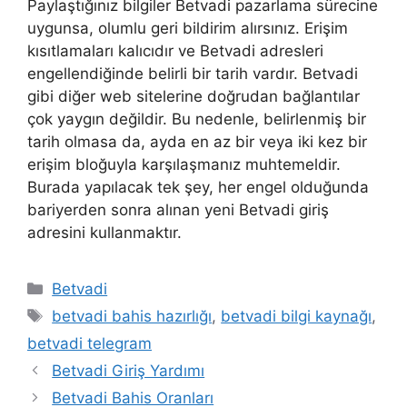
Paylaştığınız bilgiler Betvadi pazarlama sürecine
uygunsa, olumlu geri bildirim alırsınız. Erişim
kısıtlamaları kalıcıdır ve Betvadi adresleri
engellendiğinde belirli bir tarih vardır. Betvadi
gibi diğer web sitelerine doğrudan bağlantılar
çok yaygın değildir. Bu nedenle, belirlenmiş bir
tarih olmasa da, ayda en az bir veya iki kez bir
erişim bloğuyla karşılaşmanız muhtemeldir.
Burada yapılacak tek şey, her engel olduğunda
bariyerden sonra alınan yeni Betvadi giriş
adresini kullanmaktır.
Kategoriler
Betvadi
Etiketler
betvadi bahis hazırlığı
,
betvadi bilgi kaynağı
,
betvadi telegram
Betvadi Giriş Yardımı
Betvadi Bahis Oranları