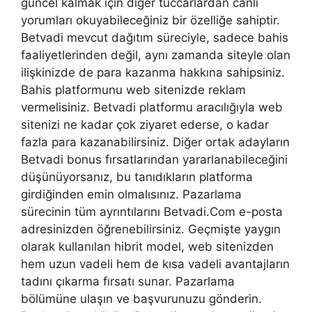
güncel kalmak için diğer tüccarlardan canlı
yorumları okuyabileceğiniz bir özelliğe sahiptir.
Betvadi mevcut dağıtım süreciyle, sadece bahis
faaliyetlerinden değil, aynı zamanda siteyle olan
ilişkinizde de para kazanma hakkına sahipsiniz.
Bahis platformunu web sitenizde reklam
vermelisiniz. Betvadi platformu aracılığıyla web
sitenizi ne kadar çok ziyaret ederse, o kadar
fazla para kazanabilirsiniz. Diğer ortak adayların
Betvadi bonus fırsatlarından yararlanabileceğini
düşünüyorsanız, bu tanıdıkların platforma
girdiğinden emin olmalısınız. Pazarlama
sürecinin tüm ayrıntılarını Betvadi.Com e-posta
adresinizden öğrenebilirsiniz. Geçmişte yaygın
olarak kullanılan hibrit model, web sitenizden
hem uzun vadeli hem de kısa vadeli avantajların
tadını çıkarma fırsatı sunar. Pazarlama
bölümüne ulaşın ve başvurunuzu gönderin.