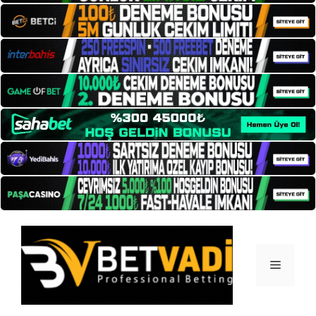
İçeriğe
atla
Menü