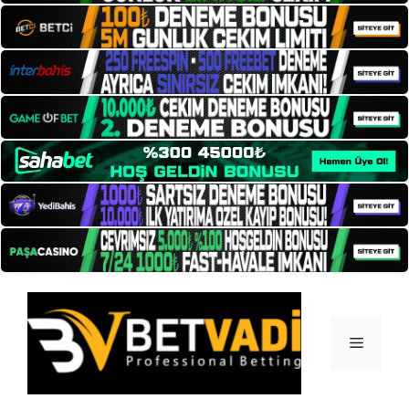
İçeriğe
atla
Menü