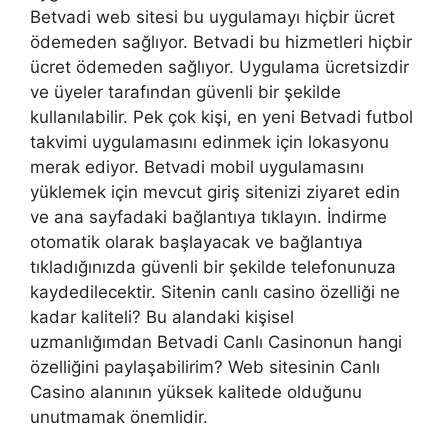
Betvadi web sitesi bu uygulamayı hiçbir ücret
ödemeden sağlıyor. Betvadi bu hizmetleri hiçbir
ücret ödemeden sağlıyor. Uygulama ücretsizdir
ve üyeler tarafından güvenli bir şekilde
kullanılabilir. Pek çok kişi, en yeni Betvadi futbol
takvimi uygulamasını edinmek için lokasyonu
merak ediyor. Betvadi mobil uygulamasını
yüklemek için mevcut giriş sitenizi ziyaret edin
ve ana sayfadaki bağlantıya tıklayın. İndirme
otomatik olarak başlayacak ve bağlantıya
tıkladığınızda güvenli bir şekilde telefonunuza
kaydedilecektir. Sitenin canlı casino özelliği ne
kadar kaliteli? Bu alandaki kişisel
uzmanlığımdan Betvadi Canlı Casinonun hangi
özelliğini paylaşabilirim? Web sitesinin Canlı
Casino alanının yüksek kalitede olduğunu
unutmamak önemlidir.