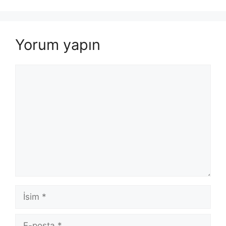
Yorum yapın
Yorum
İsim
E-