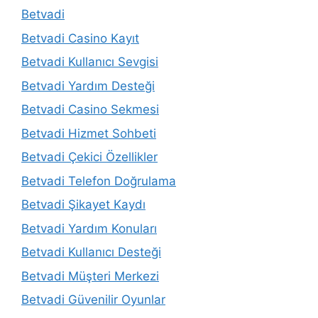
Betvadi
Betvadi Casino Kayıt
Betvadi Kullanıcı Sevgisi
Betvadi Yardım Desteği
Betvadi Casino Sekmesi
Betvadi Hizmet Sohbeti
Betvadi Çekici Özellikler
Betvadi Telefon Doğrulama
Betvadi Şikayet Kaydı
Betvadi Yardım Konuları
Betvadi Kullanıcı Desteği
Betvadi Müşteri Merkezi
Betvadi Güvenilir Oyunlar