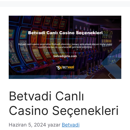
Betvadi Canlı
Casino Seçenekleri
Haziran 5, 2024
yazar
Betvadi