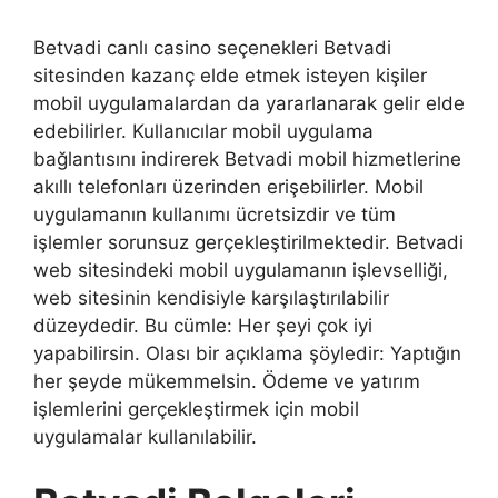
Betvadi canlı casino seçenekleri Betvadi
sitesinden kazanç elde etmek isteyen kişiler
mobil uygulamalardan da yararlanarak gelir elde
edebilirler. Kullanıcılar mobil uygulama
bağlantısını indirerek Betvadi mobil hizmetlerine
akıllı telefonları üzerinden erişebilirler. Mobil
uygulamanın kullanımı ücretsizdir ve tüm
işlemler sorunsuz gerçekleştirilmektedir. Betvadi
web sitesindeki mobil uygulamanın işlevselliği,
web sitesinin kendisiyle karşılaştırılabilir
düzeydedir. Bu cümle: Her şeyi çok iyi
yapabilirsin. Olası bir açıklama şöyledir: Yaptığın
her şeyde mükemmelsin. Ödeme ve yatırım
işlemlerini gerçekleştirmek için mobil
uygulamalar kullanılabilir.