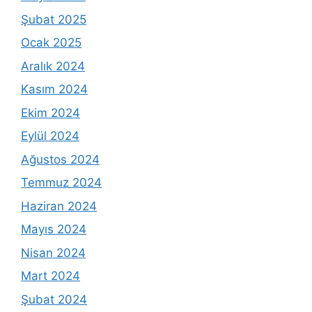
Şubat 2025
Ocak 2025
Aralık 2024
Kasım 2024
Ekim 2024
Eylül 2024
Ağustos 2024
Temmuz 2024
Haziran 2024
Mayıs 2024
Nisan 2024
Mart 2024
Şubat 2024