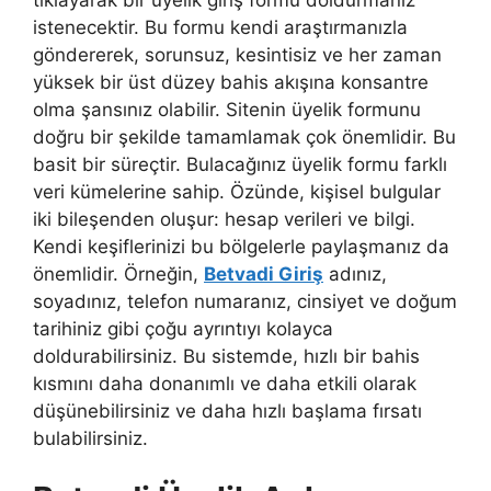
istenecektir. Bu formu kendi araştırmanızla
göndererek, sorunsuz, kesintisiz ve her zaman
yüksek bir üst düzey bahis akışına konsantre
olma şansınız olabilir. Sitenin üyelik formunu
doğru bir şekilde tamamlamak çok önemlidir. Bu
basit bir süreçtir. Bulacağınız üyelik formu farklı
veri kümelerine sahip. Özünde, kişisel bulgular
iki bileşenden oluşur: hesap verileri ve bilgi.
Kendi keşiflerinizi bu bölgelerle paylaşmanız da
önemlidir. Örneğin,
Betvadi Giriş
adınız,
soyadınız, telefon numaranız, cinsiyet ve doğum
tarihiniz gibi çoğu ayrıntıyı kolayca
doldurabilirsiniz. Bu sistemde, hızlı bir bahis
kısmını daha donanımlı ve daha etkili olarak
düşünebilirsiniz ve daha hızlı başlama fırsatı
bulabilirsiniz.