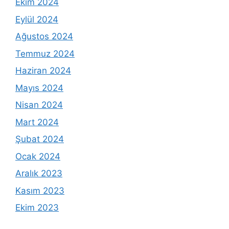
Ekim 2024
Eylül 2024
Ağustos 2024
Temmuz 2024
Haziran 2024
Mayıs 2024
Nisan 2024
Mart 2024
Şubat 2024
Ocak 2024
Aralık 2023
Kasım 2023
Ekim 2023