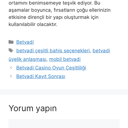
ortamını benimsemeye teşvik ediyor. Bu
aşamalar boyunca, fırsatların çoğu ellerinizin
etkisine dirençli bir yapı oluşturmak için
kullanılabilir olacaktır.
Kategoriler
Betvadi
Etiketler
betvadi çeşitli bahis seçenekleri
,
betvadi
üyelik anlaşması
,
mobil betvadi
Betvadi Casino Oyun Çeşitliliği
Betvadi Kayıt Sonrası
Yorum yapın
Yorum