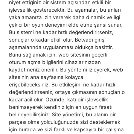
niyet ettiğiniz bir sistem açısından etkili bir
işlevsellik gösterecektir. Bu aşamalar, bu anları
yakalamanıza izin vererek daha dinamik ve ilgi
çekici bir oyun deneyimi elde etme şansı sunar.
Bu sistemi ne kadar hızlı değerlendirirseniz,
sonuçlar o kadar etkili olur. Betvadi giriş
aşamalarında uygulanması oldukça basittir.
Bunu sağlamak için, web sitesinin geçerli
oturum açma bilgilerini cihazlarınızdan
kaydetmeniz önerilir. Bu yöntemi izleyerek, web
sitesinin ana sayfasına kolayca
erişebileceksiniz. Bu etkileşimi ne kadar hızlı
değerlendirirseniz, ortaya çıkmasının sonuçları o
kadar acil olur. Özünde, katı bir işlevsellik
benimseyerek kendiniz için en uygun fırsatı
belirleyebilirsiniz. Site yönetimi, bu alanın bir
parçası olma yolculuğunuzda sizi desteklemek
için burada ve sizi farklı ve kapsayıcı bir çalışma