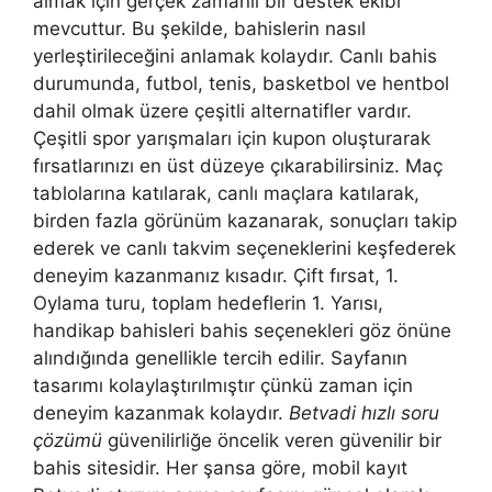
almak için gerçek zamanlı bir destek ekibi
mevcuttur. Bu şekilde, bahislerin nasıl
yerleştirileceğini anlamak kolaydır. Canlı bahis
durumunda, futbol, ​​tenis, basketbol ve hentbol
dahil olmak üzere çeşitli alternatifler vardır.
Çeşitli spor yarışmaları için kupon oluşturarak
fırsatlarınızı en üst düzeye çıkarabilirsiniz. Maç
tablolarına katılarak, canlı maçlara katılarak,
birden fazla görünüm kazanarak, sonuçları takip
ederek ve canlı takvim seçeneklerini keşfederek
deneyim kazanmanız kısadır. Çift fırsat, 1.
Oylama turu, toplam hedeflerin 1. Yarısı,
handikap bahisleri bahis seçenekleri göz önüne
alındığında genellikle tercih edilir. Sayfanın
tasarımı kolaylaştırılmıştır çünkü zaman için
deneyim kazanmak kolaydır.
Betvadi hızlı soru
çözümü
güvenilirliğe öncelik veren güvenilir bir
bahis sitesidir. Her şansa göre, mobil kayıt