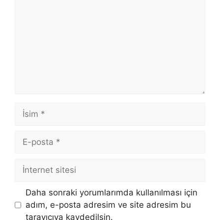
İsim
E-
posta
İnternet
sitesi
Daha sonraki yorumlarımda kullanılması için
adım, e-posta adresim ve site adresim bu
tarayıcıya kaydedilsin.