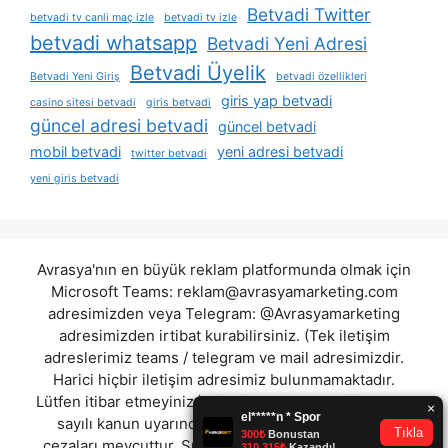
Betvadi Twitter
betvadi tv canli maç izle
betvadi tv izle
betvadi whatsapp
Betvadi Yeni Adresi
Betvadi Üyelik
Betvadi Yeni Giriş
betvadi özellikleri
giris yap betvadi
casino sitesi betvadi
giris betvadi
güncel adresi betvadi
güncel betvadi
mobil betvadi
yeni adresi betvadi
twitter betvadi
yeni giris betvadi
Avrasya'nın en büyük reklam platformunda olmak için
Microsoft Teams:
reklam@avrasyamarketing.com
adresimizden veya Telegram: @Avrasyamarketing
adresimizden irtibat kurabilirsiniz. (Tek iletişim
adreslerimiz teams / telegram ve mail adresimizdir.
Harici hiçbir iletişim adresimiz bulunmamaktadır.
Lütfen itibar etmeyiniz.) Türkiye yasalarına göre 7258
sayılı kanun uyarınca yasa dışı bahis oynamanın
cezaları mevcuttur. Şu an bulunduğunuz site hiç bir