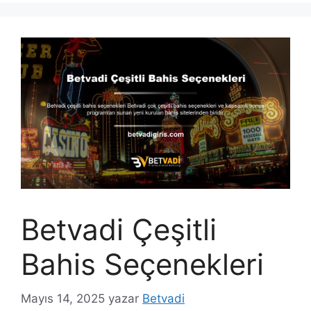
Betvadi Çeşitli
Bahis Seçenekleri
Mayıs 14, 2025
yazar
Betvadi