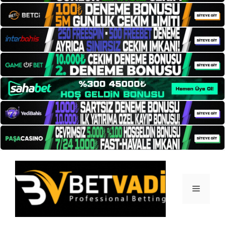
İçeriğe
atla
Menü