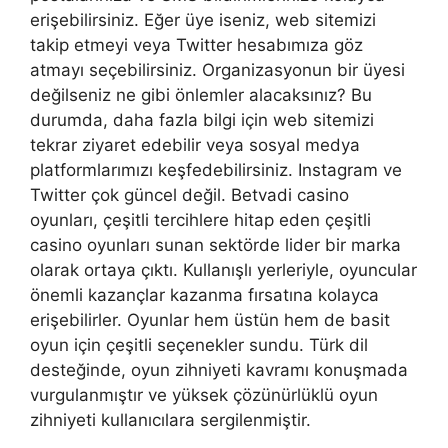
erişebilirsiniz. Eğer üye iseniz, web sitemizi
takip etmeyi veya Twitter hesabımıza göz
atmayı seçebilirsiniz. Organizasyonun bir üyesi
değilseniz ne gibi önlemler alacaksınız? Bu
durumda, daha fazla bilgi için web sitemizi
tekrar ziyaret edebilir veya sosyal medya
platformlarımızı keşfedebilirsiniz. Instagram ve
Twitter çok güncel değil. Betvadi casino
oyunları, çeşitli tercihlere hitap eden çeşitli
casino oyunları sunan sektörde lider bir marka
olarak ortaya çıktı. Kullanışlı yerleriyle, oyuncular
önemli kazançlar kazanma fırsatına kolayca
erişebilirler. Oyunlar hem üstün hem de basit
oyun için çeşitli seçenekler sundu. Türk dil
desteğinde, oyun zihniyeti kavramı konuşmada
vurgulanmıştır ve yüksek çözünürlüklü oyun
zihniyeti kullanıcılara sergilenmiştir.