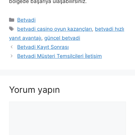
bölgede başarıya ulaşabilirsiniz.
Kategoriler
Betvadi
Etiketler
betvadi casino oyun kazançları
,
betvadi hızlı
yanıt avantajı
,
güncel betvadi
Betvadi Kayıt Sonrası
Betvadi Müşteri Temsilcileri İletişim
Yorum yapın
Yorum