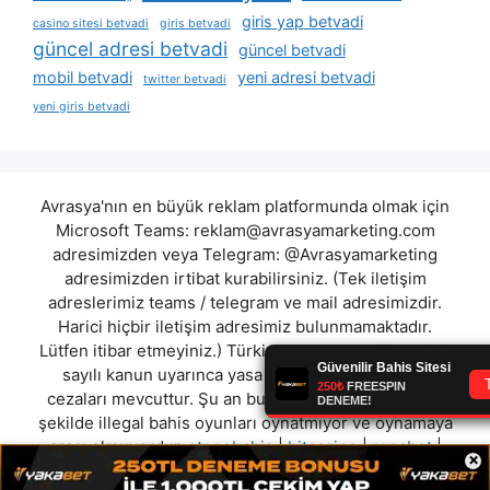
giris yap betvadi
casino sitesi betvadi
giris betvadi
güncel adresi betvadi
güncel betvadi
mobil betvadi
yeni adresi betvadi
twitter betvadi
yeni giris betvadi
Avrasya'nın en büyük reklam platformunda olmak için
Microsoft Teams:
reklam@avrasyamarketing.com
adresimizden veya Telegram: @Avrasyamarketing
adresimizden irtibat kurabilirsiniz. (Tek iletişim
adreslerimiz teams / telegram ve mail adresimizdir.
Harici hiçbir iletişim adresimiz bulunmamaktadır.
Lütfen itibar etmeyiniz.) Türkiye yasalarına göre 7258
sayılı kanun uyarınca yasa dışı bahis oynamanın
cezaları mevcuttur. Şu an bulunduğunuz site hiç bir
şekilde illegal bahis oyunları oynatmıyor ve oynamaya
aracı olmuyordur.
stonebahis
|
bitcasino
|
ronabet
|
×
rudybet
|
casinoviva
|
maksibet
|
extrabet
|
betmarino