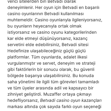
verici sitelerden biri Betvadi olarak
deneyimlenir. Her oyun için Betvadi en başarılı
casino oyunlarının Betvadi kullanılması
muhtemeldir. Casino oyunlarıyla ilgileniyorsanız,
bu oyunların heyecanıyla ortak olmak
istiyorsanız ve casino oyunu kategorilerinden
kar elde etmeyi düşünüyorsanız, kazanç
servetini elde edebilirsiniz, Betvadi sitesi
Hedefinize ulaşabileceğiniz güçlü güçlü
platformlar. Tüm oyunlarda, adalet ilkesi
vurgulanmıştır ve servet, deneyim ve strateji
gibi faktörlerin bir sonucu olarak, bu güvenli
bölgede başarıya ulaşabilirsiniz. Bu konuda
saha yönetimi ile ilgili tüm görevleri tamamladı
ve tüm üyeler arasında adil ve kapsayıcı bir
zihniyet geliştirdi. Muzaffer ortaya çıkmayı
hedefliyorsanız,
Betvadi casino oyun kazançları
markası altında çok sayıda farklı oyun seçeneği