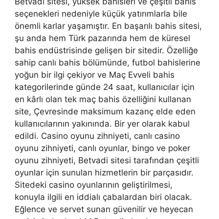
Betvadi sitesi, yüksek bahisleri ve çeşitli bahis
seçenekleri nedeniyle küçük yatırımlarla bile
önemli karlar yaşamıştır. En başarılı bahis sitesi,
şu anda hem Türk pazarında hem de küresel
bahis endüstrisinde gelişen bir sitedir. Özelliğe
sahip canlı bahis bölümünde, futbol bahislerine
yoğun bir ilgi çekiyor ve Maç Evveli bahis
kategorilerinde günde 24 saat, kullanıcılar için
en kârlı olan tek maç bahis özelliğini kullanan
site, Çevresinde maksimum kazanç elde eden
kullanıcılarının yakınında. Bir yer olarak kabul
edildi. Casino oyunu zihniyeti, canlı casino
oyunu zihniyeti, canlı oyunlar, bingo ve poker
oyunu zihniyeti, Betvadi sitesi tarafından çeşitli
oyunlar için sunulan hizmetlerin bir parçasıdır.
Sitedeki casino oyunlarının geliştirilmesi,
konuyla ilgili en iddialı çabalardan biri olacak.
Eğlence ve servet sunan güvenilir ve heyecan