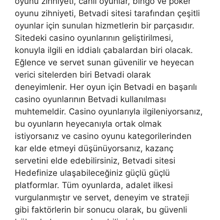
oyunu zihniyeti, canlı oyunlar, bingo ve poker
oyunu zihniyeti, Betvadi sitesi tarafından çeşitli
oyunlar için sunulan hizmetlerin bir parçasıdır.
Sitedeki casino oyunlarının geliştirilmesi,
konuyla ilgili en iddialı çabalardan biri olacak.
Eğlence ve servet sunan güvenilir ve heyecan
verici sitelerden biri Betvadi olarak
deneyimlenir. Her oyun için Betvadi en başarılı
casino oyunlarının Betvadi kullanılması
muhtemeldir. Casino oyunlarıyla ilgileniyorsanız,
bu oyunların heyecanıyla ortak olmak
istiyorsanız ve casino oyunu kategorilerinden
kar elde etmeyi düşünüyorsanız, kazanç
servetini elde edebilirsiniz, Betvadi sitesi
Hedefinize ulaşabileceğiniz güçlü güçlü
platformlar. Tüm oyunlarda, adalet ilkesi
vurgulanmıştır ve servet, deneyim ve strateji
gibi faktörlerin bir sonucu olarak, bu güvenli