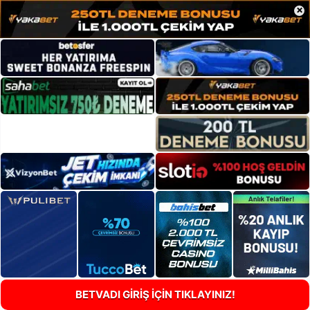
×
BETVADI GİRİŞ İÇİN TIKLAYINIZ!