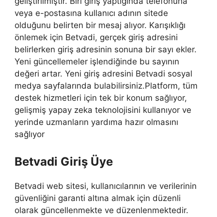
geliştirilmiştir. Biri giriş yaptığında telefonuna
veya e-postasına kullanıcı adının sitede
olduğunu belirten bir mesaj alıyor. Karışıklığı
önlemek için Betvadi, gerçek giriş adresini
belirlerken giriş adresinin sonuna bir sayı ekler.
Yeni güncellemeler işlendiğinde bu sayının
değeri artar. Yeni giriş adresini Betvadi sosyal
medya sayfalarında bulabilirsiniz.Platform, tüm
destek hizmetleri için tek bir konum sağlıyor,
gelişmiş yapay zeka teknolojisini kullanıyor ve
yerinde uzmanların yardıma hazır olmasını
sağlıyor
Betvadi Giriş Üye
Betvadi web sitesi, kullanıcılarının ve verilerinin
güvenliğini garanti altına almak için düzenli
olarak güncellenmekte ve düzenlenmektedir.