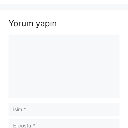
Yorum yapın
Yorum
İsim
E-