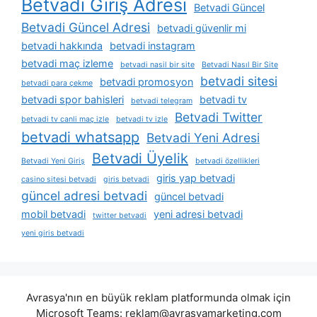
Betvadi Giriş Adresi
Betvadi Güncel
Betvadi Güncel Adresi
betvadi güvenlir mi
betvadi hakkında
betvadi instagram
betvadi maç izleme
betvadi nasil bir site
Betvadi Nasıl Bir Site
betvadi sitesi
betvadi promosyon
betvadi para çekme
betvadi spor bahisleri
betvadi tv
betvadi telegram
Betvadi Twitter
betvadi tv canli maç izle
betvadi tv izle
betvadi whatsapp
Betvadi Yeni Adresi
Betvadi Üyelik
Betvadi Yeni Giriş
betvadi özellikleri
giris yap betvadi
casino sitesi betvadi
giris betvadi
güncel adresi betvadi
güncel betvadi
mobil betvadi
yeni adresi betvadi
twitter betvadi
yeni giris betvadi
Avrasya'nın en büyük reklam platformunda olmak için
Microsoft Teams:
reklam@avrasyamarketing.com