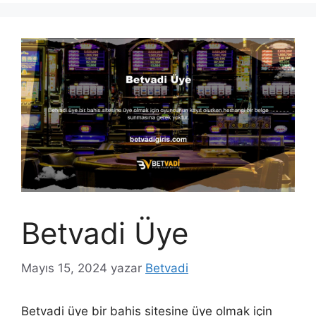
Betvadi Üye
Mayıs 15, 2024
yazar
Betvadi
Betvadi üye bir bahis sitesine üye olmak için