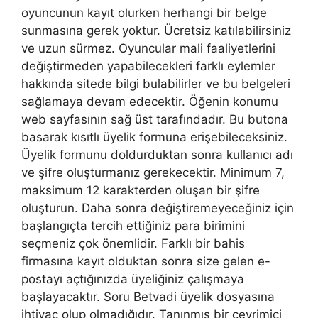
oyuncunun kayıt olurken herhangi bir belge
sunmasına gerek yoktur. Ücretsiz katılabilirsiniz
ve uzun sürmez. Oyuncular mali faaliyetlerini
değiştirmeden yapabilecekleri farklı eylemler
hakkında sitede bilgi bulabilirler ve bu belgeleri
sağlamaya devam edecektir. Öğenin konumu
web sayfasının sağ üst tarafındadır. Bu butona
basarak kısıtlı üyelik formuna erişebileceksiniz.
Üyelik formunu doldurduktan sonra kullanıcı adı
ve şifre oluşturmanız gerekecektir. Minimum 7,
maksimum 12 karakterden oluşan bir şifre
oluşturun. Daha sonra değiştiremeyeceğiniz için
başlangıçta tercih ettiğiniz para birimini
seçmeniz çok önemlidir. Farklı bir bahis
firmasına kayıt olduktan sonra size gelen e-
postayı açtığınızda üyeliğiniz çalışmaya
başlayacaktır. Soru Betvadi üyelik dosyasına
ihtiyaç olup olmadığıdır. Tanınmış bir çevrimiçi