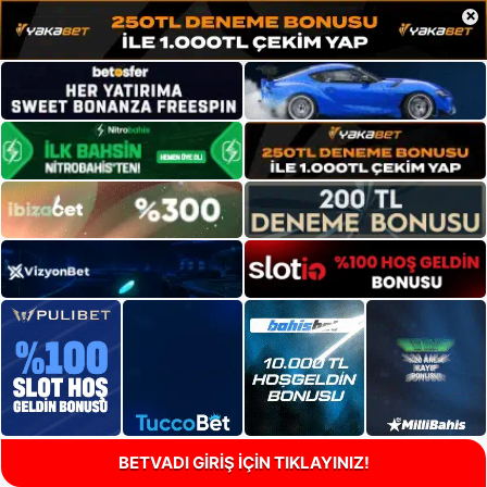
×
BETVADI GİRİŞ İÇİN TIKLAYINIZ!