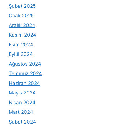
Şubat 2025
Ocak 2025
Aralık 2024
Kasım 2024
Ekim 2024
Eylül 2024
Ağustos 2024
Temmuz 2024
Haziran 2024
Mayıs 2024
Nisan 2024
Mart 2024
Şubat 2024