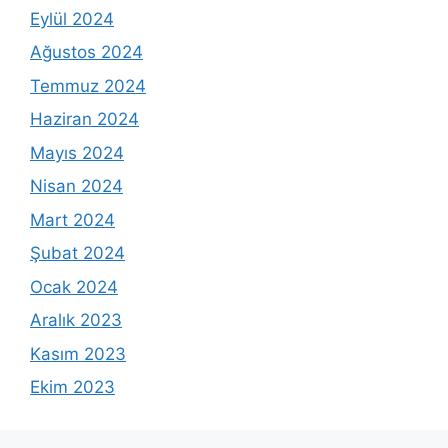
Eylül 2024
Ağustos 2024
Temmuz 2024
Haziran 2024
Mayıs 2024
Nisan 2024
Mart 2024
Şubat 2024
Ocak 2024
Aralık 2023
Kasım 2023
Ekim 2023