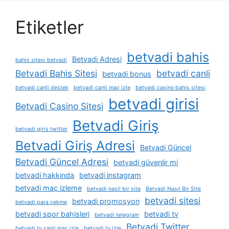
Etiketler
betvadi bahis
Betvadi Adresi
bahis sitesi betvadi
Betvadi Bahis Sitesi
betvadi canli
betvadi bonus
betvadi canli destek
betvadi canli maç izle
betvadi casino bahis sitesi
betvadi girisi
Betvadi Casino Sitesi
Betvadi Giriş
betvadi giris twitter
Betvadi Giriş Adresi
Betvadi Güncel
Betvadi Güncel Adresi
betvadi güvenlir mi
betvadi hakkında
betvadi instagram
betvadi maç izleme
betvadi nasil bir site
Betvadi Nasıl Bir Site
betvadi sitesi
betvadi promosyon
betvadi para çekme
betvadi spor bahisleri
betvadi tv
betvadi telegram
Betvadi Twitter
betvadi tv canli maç izle
betvadi tv izle