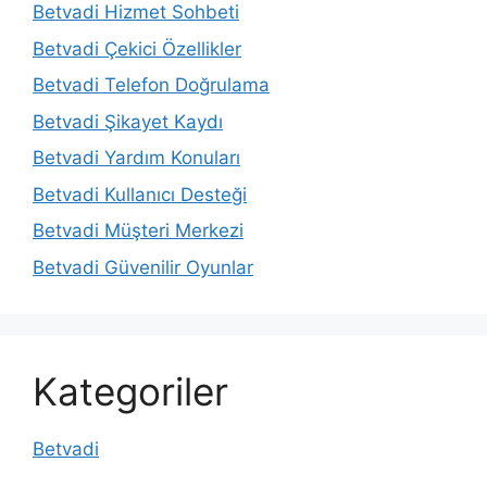
Betvadi Hizmet Sohbeti
Betvadi Çekici Özellikler
Betvadi Telefon Doğrulama
Betvadi Şikayet Kaydı
Betvadi Yardım Konuları
Betvadi Kullanıcı Desteği
Betvadi Müşteri Merkezi
Betvadi Güvenilir Oyunlar
Kategoriler
Betvadi