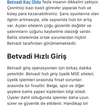
Betvadi Kaç Oldu
fazla insanın dikkatini çekiyor.
Çevrimiçi bazı basit görevler yaparak hızlı ve
kolay para kazanabilirsiniz. Şans oyunlarına olan
ilginin artmasıyla, site sayısında hızlı bir artış
var. Açılan sitelerin çoğu güvenilir değildir ve
yatırımların çoğunu kaybetme olasılığı vardır.
Bahis sitelerinde ortak sorunlardan hiçbiri
Betvadi tarafından görülmemektedir.
Betvadi Hızlı Giriş
Betvadi giriş operasyonları için birkaç dakika
yeterlidir.
Betvadi hızlı giriş
üyelik MSE siteleri,
üyelik işlemleri sırasında fırsat sorunları
arasında bir fırsattır. Belge, spor ve diğer
şeylere bahis yapan kişilerden bilgi istedi.
Üyeler dahil olduğunda işlemler daha uzun
sürer ve güvenlik de etkilenir. Handikap bir