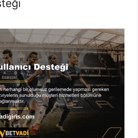
steği