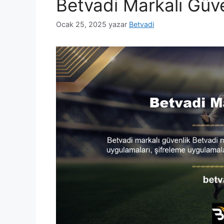
Betvadi Markalı Güve
Ocak 25, 2025
yazar
Betvadi