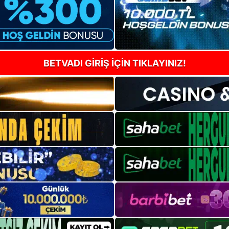
BETVADI GİRİŞ İÇİN TIKLAYINIZ!