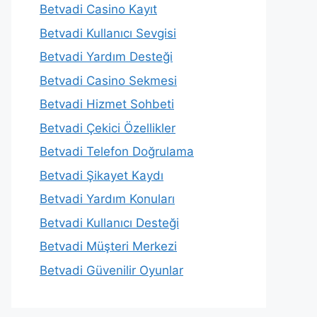
Betvadi Casino Kayıt
Betvadi Kullanıcı Sevgisi
Betvadi Yardım Desteği
Betvadi Casino Sekmesi
Betvadi Hizmet Sohbeti
Betvadi Çekici Özellikler
Betvadi Telefon Doğrulama
Betvadi Şikayet Kaydı
Betvadi Yardım Konuları
Betvadi Kullanıcı Desteği
Betvadi Müşteri Merkezi
Betvadi Güvenilir Oyunlar