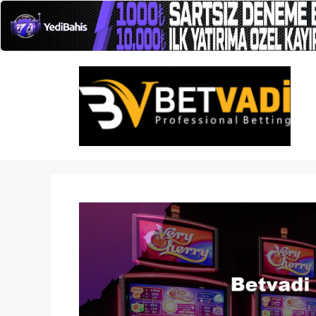
İçeriğe
atla