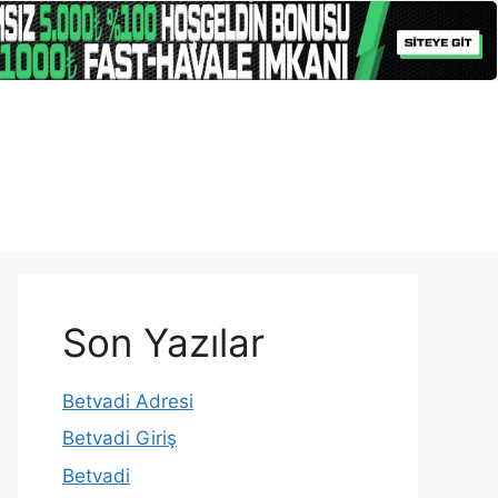
Son Yazılar
Betvadi Adresi
Betvadi Giriş
Betvadi